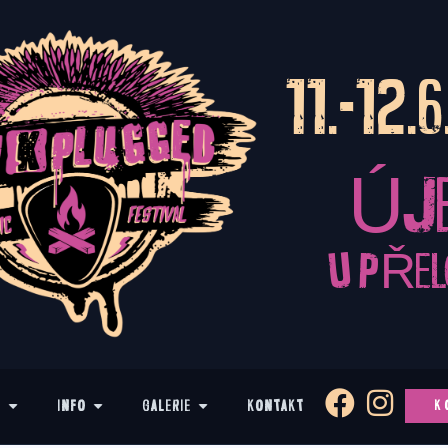
11.-12.
ÚJ
U PŘE
M
INFO
GALERIE
KONTAKT
K