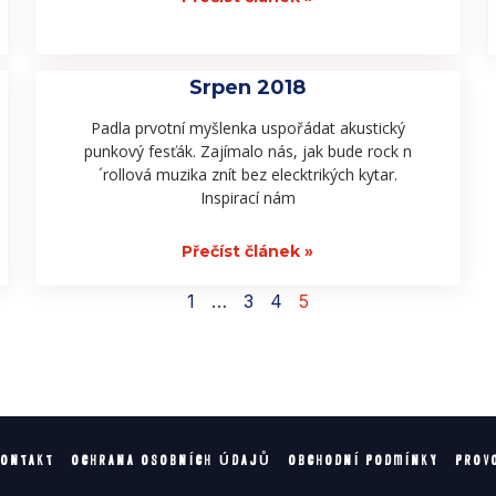
Srpen 2018
Padla prvotní myšlenka uspořádat akustický
punkový fesťák. Zajímalo nás, jak bude rock n
´rollová muzika znít bez elecktrikých kytar.
Inspirací nám
Přečíst článek »
1
…
3
4
5
KONTAKT
OCHRANA OSOBNÍCH ÚDAJŮ
OBCHODNÍ PODMÍNKY
PROV